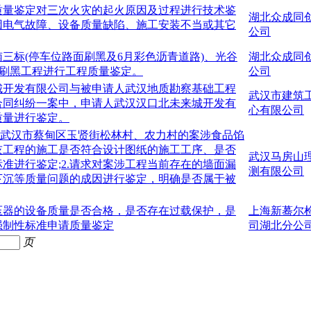
质量鉴定对三次火灾的起火原因及过程进行技术鉴
湖北众成同
因电气故障、设备质量缺陷、施工安装不当或其它
公司
三标(停车位路面刷黑及6月彩色沥青道路)、光谷
湖北众成同
青刷黑工程进行工程质量鉴定。
公司
城开发有限公司与被申请人武汉地质勘察基础工程
武汉市建筑
合同纠纷一案中，申请人武汉汉口北未来城开发有
心有限公司
质量进行鉴定。
于武汉市蔡甸区玉贤街松林村、农力村的案涉食品馅
灰工程的施工是否符合设计图纸的施工工序、是否
武汉马房山
准进行鉴定;2.请求对案涉工程当前存在的墙面漏
测有限公司
下沉等质量问题的成因进行鉴定，明确是否属于被
压器的设备质量是否合格，是否存在过载保护，是
上海新蓦尔
强制性标准申请质量鉴定
司湖北分公
页