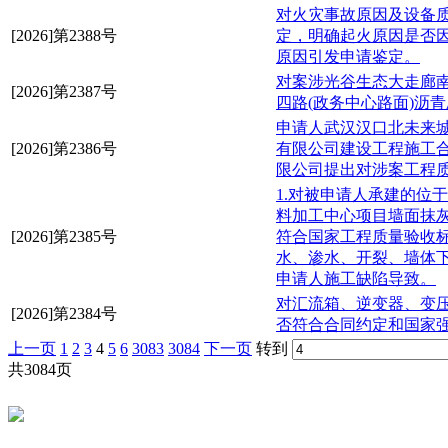
对火灾事故原因及设备
[2026]第2388号
定，明确起火原因是否
原因引发申请鉴定。
对案涉光谷生态大走廊南
[2026]第2387号
四路(政务中心路面)沥
申请人武汉汉口北未来
[2026]第2386号
有限公司建设工程施工
限公司提出对涉案工程
1.对被申请人承建的位
料加工中心项目墙面抹
[2026]第2385号
符合国家工程质量验收标
水、渗水、开裂、墙体
申请人施工缺陷导致。
对汇流箱、逆变器、变
[2026]第2384号
否符合合同约定和国家
上一页
1
2
3
4
5
6
3083
3084
下一页
转到
共3084页