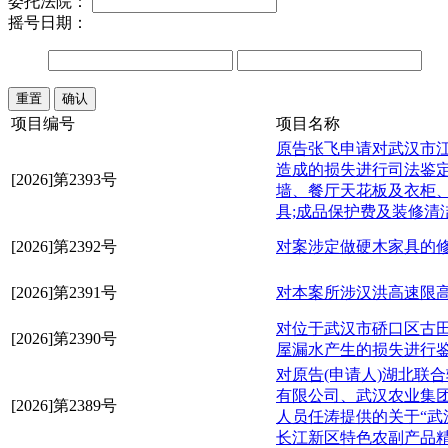
委托法院：
摇号日期：
项目编号
项目名称
原告张飞申请对武汉市江岸
造成的损失进行司法鉴定
[2026]第2393号
墙、餐厅天花板及衣柜
具;成品保护费及装修清
[2026]第2392号
对案涉定做硬木家具的
[2026]第2391号
对本案所涉汉洪高速限高
对位于武汉市硚口区古田
[2026]第2390号
屋漏水产生的损失进行
对原告(申请人)湖北联
有限公司、武汉农业集团
[2026]第2389号
人员任涛提供的关于“武
长江新区特色农副产品