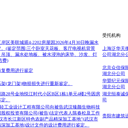
受托机构
区美联城观4-2202房屋因2026年4月30日晚漏水
。(鉴定范围:三个卧室天花板、客厅电视机背景
上海泛华天
、吊顶、漏水处地板、被水浸泡的床垫、沙发、灯
公司湖北分
洁费)
北京众信保
修复费用进行鉴定
湖北分公司
华盟纪元保
架(龙门架)物损损失进行重新鉴定。
湖北分公司
路28号金地悦江时代小区B区1栋1单元4楼2号因房
湖北恒泰诚
鉴定。
司
合轻工业设计工程有限公司向被告武汉臻颜生物科技
股权投资有限公司(被告)法定代表人陈春松及工作
贵阳市建筑
汉市长江新区特色农副产品精深加工基地”(武汉市
精深加工基地)设计文件的设计费用进行鉴定。