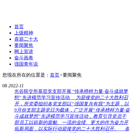
首页
上级精神
喜迎二十大
要闻聚焦
网上宣讲
奋斗画卷
强国青年说
您现在所在的位置是：
首页
>
要闻聚焦
08
2022-11
光谷联交所基层党支部开展 “传承榜样力量·奋斗成就梦
想” 先进模范学习宣传活动
为迎接党的二十大胜利召
开，所党委组织各党支部以“强国复兴有我”为主题，以
9月份支部主题党日为载体，广泛开展“传承榜样力量·奋
斗成就梦想”先进模范学习宣传活动，教育引导党员干
部员工以崭新的面貌、一流的业绩、更大的作为奋力开
拓新局面，以实际行动迎接党的二十大胜利召开。 各