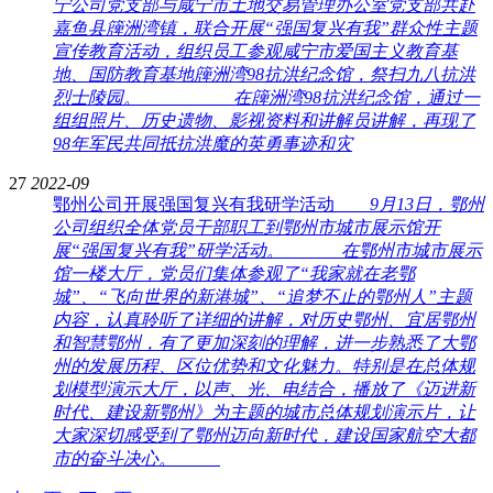
宁公司党支部与咸宁市土地交易管理办公室党支部共赴
嘉鱼县簰洲湾镇，联合开展“强国复兴有我”群众性主题
宣传教育活动，组织员工参观咸宁市爱国主义教育基
地、国防教育基地簰洲湾98抗洪纪念馆，祭扫九八抗洪
烈士陵园。 在簰洲湾98抗洪纪念馆，通过一
组组照片、历史遗物、影视资料和讲解员讲解，再现了
98年军民共同抵抗洪魔的英勇事迹和灾
27
2022-09
鄂州公司开展强国复兴有我研学活动
9月13日，鄂州
公司组织全体党员干部职工到鄂州市城市展示馆开
展“强国复兴有我”研学活动。 在鄂州市城市展示
馆一楼大厅，党员们集体参观了“我家就在老鄂
城”、“飞向世界的新港城”、“追梦不止的鄂州人”主题
内容，认真聆听了详细的讲解，对历史鄂州、宜居鄂州
和智慧鄂州，有了更加深刻的理解，进一步熟悉了大鄂
州的发展历程、区位优势和文化魅力。特别是在总体规
划模型演示大厅，以声、光、电结合，播放了《迈进新
时代、建设新鄂州》为主题的城市总体规划演示片，让
大家深切感受到了鄂州迈向新时代，建设国家航空大都
市的奋斗决心。