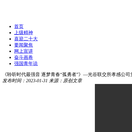
首页
上级精神
喜迎二十大
要闻聚焦
网上宣讲
奋斗画卷
强国青年说
《聆听时代最强音 逐梦青春“孤勇者”》—光谷联交所孝感公司
发布时间：2023-01-31
来源：原创文章