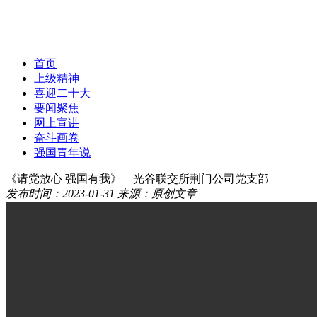
首页
上级精神
喜迎二十大
要闻聚焦
网上宣讲
奋斗画卷
强国青年说
《请党放心 强国有我》—光谷联交所荆门公司党支部
发布时间：2023-01-31
来源：原创文章