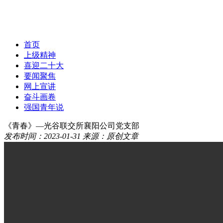
首页
上级精神
喜迎二十大
要闻聚焦
网上宣讲
奋斗画卷
强国青年说
《青春》—光谷联交所襄阳公司党支部
发布时间：2023-01-31
来源：原创文章