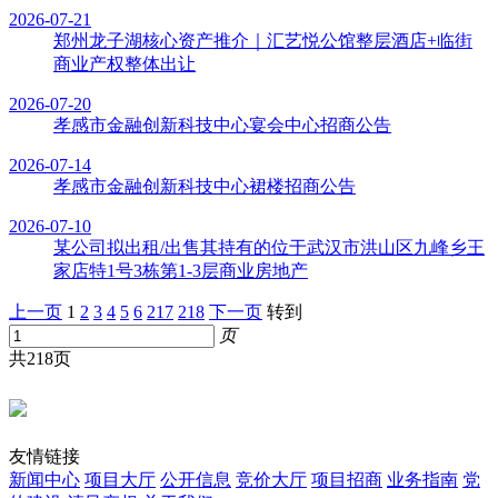
2026-07-21
郑州龙子湖核心资产推介｜汇艺悦公馆整层酒店+临街
商业产权整体出让
2026-07-20
孝感市金融创新科技中心宴会中心招商公告
2026-07-14
孝感市金融创新科技中心裙楼招商公告
2026-07-10
某公司拟出租/出售其持有的位于武汉市洪山区九峰乡王
家店特1号3栋第1-3层商业房地产
上一页
1
2
3
4
5
6
217
218
下一页
转到
页
共218页
友情链接
新闻中心
项目大厅
公开信息
竞价大厅
项目招商
业务指南
党